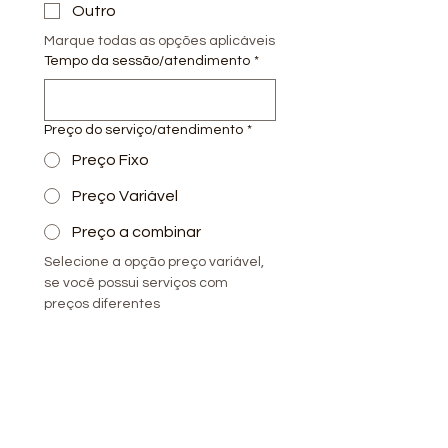
Outro
Marque todas as opções aplicáveis
Tempo da sessão/atendimento
*
Preço do serviço/atendimento
*
Preço Fixo
Preço Variável
Preço a combinar
Selecione a opção preço variável, 
se você possui serviços com 
preços diferentes
Selecione preço a combinar caso 
você não deseja divulgar o valor 
e/ou fará orçamento direto com o 
cliente
Descrição dos preços conforme
opção selecionada anteriormente
*